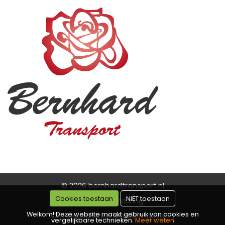
© 2026 bernhardtransport.nl
Cookies toestaan
NIET toestaan
Privacy verklaring
Welkom! Deze website maakt gebruik van cookies en
Ontwikkeld door: Mijnvormgever.nl
vergelijkbare technieken.
Meer weten